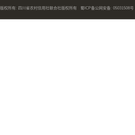
版权所有: 四川省农村信用社联合社版权所有
蜀ICP备公网安备: 05031508号